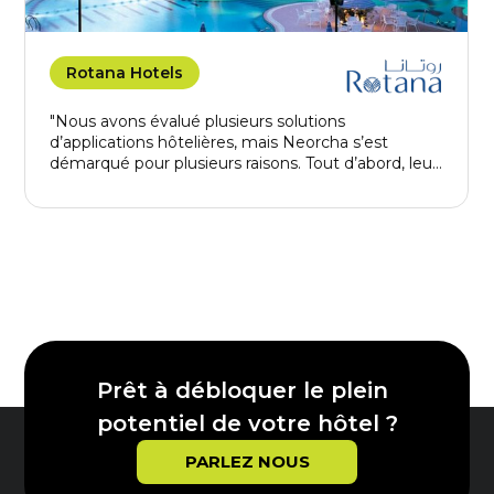
Rotana Hotels
"Nous avons évalué plusieurs solutions
d’applications hôtelières, mais Neorcha s’est
démarqué pour plusieurs raisons. Tout d’abord, leur
compréhension approfondie du secteur de
l’hôtellerie a été un facteur clé pour nous. Ensuite,
leur approche axée sur la performance et
l’implémentation efficace correspondait
parfaitement à notre priorité de déployer
rapidement nos services digitaux. Enfin, les retours
positifs d’autres hôtels ayant adopté les solutions
Neorcha ont renforcé notre choix."
Prêt à débloquer le plein
potentiel de votre hôtel ?
PARLEZ NOUS