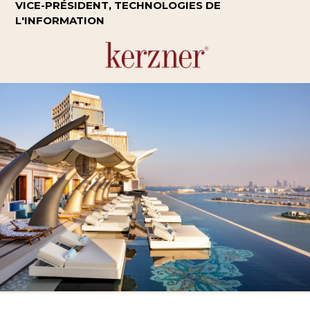
VICE-PRÉSIDENT, TECHNOLOGIES DE
L'INFORMATION
Paperless
iSign
Digital
Signage
Staff
App
Etudes
de
cas
Intégrations
Actualités
Français